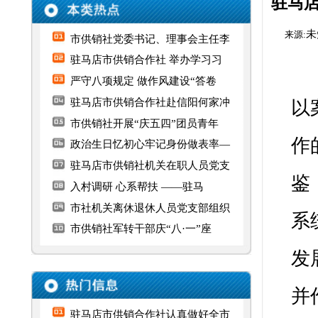
严守八项规定 做作风建设“答卷
驻马店市供销合作社赴信阳何家冲
以案促改专
市供销社开展“庆五四”团员青年
作的重要论
政治生日忆初心牢记身份做表率—
驻马店市供销社机关在职人员党支
鉴，深刻汲
入村调研 心系帮扶 ——驻马
市社机关离休退休人员党支部组织
系统防范化
市供销社军转干部庆“八·一”座
发展和安全
并作总结讲
驻马店市供销合作社认真做好全市
组组长张玉
驻马店市供销合作社2014年度部门
中共驻马店市委市政府关于深化供
市供销社党委书记、理事会主任李
驻马店市供销合作社简介
驻马店市供销合作社系统财政专项
投诉举报联系方式
市委 市政府召开全市深化供销合