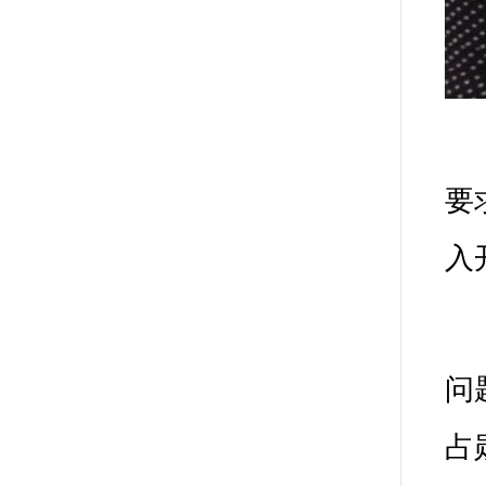
问题查摆，
占勋
带头作
他班子成员