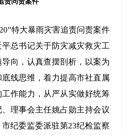
灾减灾救灾工
剖析，以案为
提高市社直属
从实做好统筹
占勋主持会议
23纪检监察