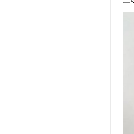
实处。
共2页:
上一页
1
2
下一页
------分隔线---------------------
上一篇：
驻马店市供销合作
下一篇：
汝南县供销社举办
收藏
挑错
打印
相关
友情链接
驻马店市人民政府网站
咨询建言
办事服务
河南省供销合作社
驻马店市供销