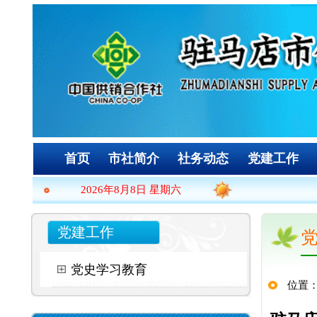
首页
市社简介
社务动态
党建工作
时政要闻
2026年8月8日 星期六
党建工作
党建工作
党史学习教育
位置：
主页
>
党建工
驻马店市供销合作
未知
2022-05-
来源:
时间:
市供销社党委书记、理事会主任李
驻马店市供销合作社 举办学习习
5月27