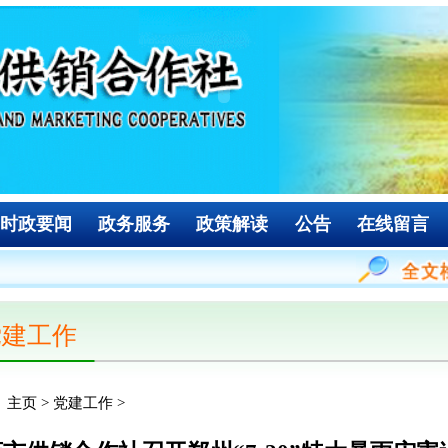
政务服务
政策解读
公告
在线留言
作
>
社召开郑州“7·20”特大暴雨灾害追责问责案件
30 18:57
次
点击:
日，市供销合作社召开郑州“7·20”特大暴雨灾害