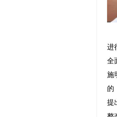
姚占勋
场，严守政
近平同志为