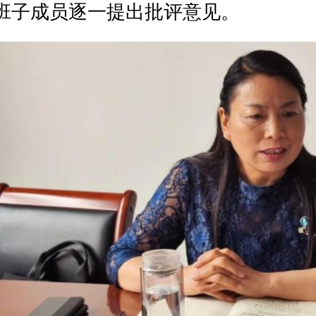
监委派驻第
23纪检监察组组长张玉娥
对这次专
。她指出，这次专题民主生活会旗帜鲜明讲政
原因分析准确深刻，开展批评与自我批评严肃
，达到了统一思想、增进团结、凝心聚力、巩
高质量的民主生活会。下一步要针对查摆出来
意见，建立整改台账，制定问题清单，完善整
建立长效机制。