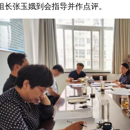
社
党组对开好
这次
专题民主生活会高度重视。
制定工作方案，认真组织学习研讨、广泛征求
谈话
，为高质量开好民主生活会奠定了坚实基础
姚占勋
代表
市社
领导班子作对照检查，重点从