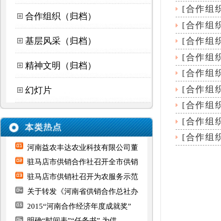
[
合作组织（归档）
]
精神文明（归档）
仪式
[
合作组织（归档）
]
综合业绩考评工作及
[
合作组织（归档）
]
幻灯片
荣获“2013年度全国百
[
合作组织（归档）
]
通知
[
合作组织（归档）
]
[
合作组织（归档）
]
河南益农丰达农业科技有限公司董
50佳合作社”称号
首页
1
驻马店市供销合作社召开全市供销
2
下一页
驻马店市供销社召开为农服务示范
末页
关于转发《河南省供销合作总社办
共
2
页
12
条
2015“河南合作经济年度成就奖”
明确“时间表”“任务书” 为供
驻马店益农丰达种植农民专业合作
驻马店市第八期农产品经纪人培训
驻马店市农产品流通经纪人协会成
驻马店市农合联二届二次会议召开