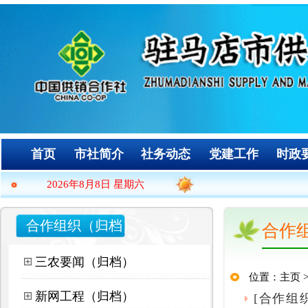
首页
市社简介
社务动态
党建工作
时政要闻
政务服
2026年8月8日 星期六
合作组织（归档）
合作组织（归档
三农要闻（归档）
位置：
主页
>
社务动态
>
合作
新网工程（归档）
[
合作组织（归档）
]
网络
[
合作组织（归档）
]
合作组织（归档）
单及基本情况公示
[
合作组织（归档）
]
基层风采（归档）
[
合作组织（归档）
]